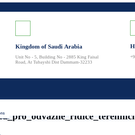
H
Kingdom of Saudi Arabia
+9
Unit No - 5, Building No - 2885 King Faisal
Road, At Tubayshi Dist Dammam-32233
ons
d_pro_odvážné_řidiče_terénníc
ozidel nabízí nezapomenutelné zážitky