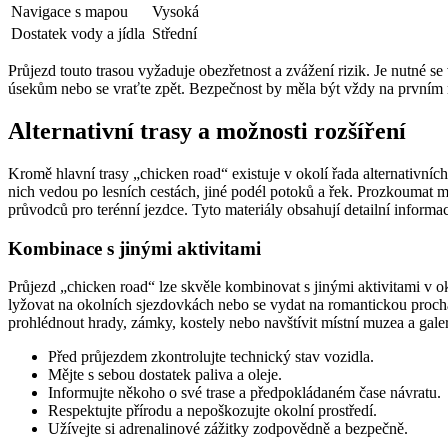
Navigace s mapou
Vysoká
Dostatek vody a jídla
Střední
Průjezd touto trasou vyžaduje obezřetnost a zvážení rizik. Je nutné se
úsekům nebo se vraťte zpět. Bezpečnost by měla být vždy na prvním 
Alternativní trasy a možnosti rozšíření
Kromě hlavní trasy „chicken road“ existuje v okolí řada alternativníc
nich vedou po lesních cestách, jiné podél potoků a řek. Prozkoumat m
průvodců pro terénní jezdce. Tyto materiály obsahují detailní informa
Kombinace s jinými aktivitami
Průjezd „chicken road“ lze skvěle kombinovat s jinými aktivitami v oko
lyžovat na okolních sjezdovkách nebo se vydat na romantickou procház
prohlédnout hrady, zámky, kostely nebo navštívit místní muzea a galer
Před průjezdem zkontrolujte technický stav vozidla.
Mějte s sebou dostatek paliva a oleje.
Informujte někoho o své trase a předpokládaném čase návratu.
Respektujte přírodu a nepoškozujte okolní prostředí.
Užívejte si adrenalinové zážitky zodpovědně a bezpečně.