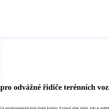
republice
pro odvážné řidiče terénních vo
 k prozkoumávání krás české krajiny. Existují však místa, kde je potře