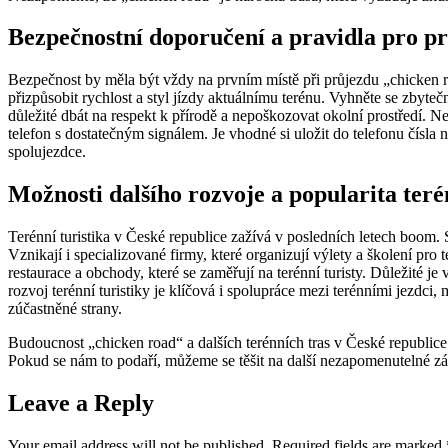
Bezpečnostní doporučení a pravidla pro p
Bezpečnost by měla být vždy na prvním místě při průjezdu „chicken ro
přizpůsobit rychlost a styl jízdy aktuálnímu terénu. Vyhněte se zbytečn
důležité dbát na respekt k přírodě a nepoškozovat okolní prostředí. 
telefon s dostatečným signálem. Je vhodné si uložit do telefonu čísla n
spolujezdce.
Možnosti dalšího rozvoje a popularita teré
Terénní turistika v České republice zažívá v posledních letech boom. St
Vznikají i specializované firmy, které organizují výlety a školení pro 
restaurace a obchody, které se zaměřují na terénní turisty. Důležité j
rozvoj terénní turistiky je klíčová i spolupráce mezi terénními jezdci,
zúčastněné strany.
Budoucnost „chicken road“ a dalších terénních tras v České republice
Pokud se nám to podaří, můžeme se těšit na další nezapomenutelné záž
Leave a Reply
Your email address will not be published.
Required fields are marked