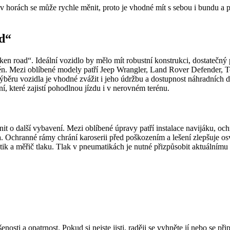
horách se může rychle měnit, proto je vhodné mít s sebou i bundu a plá
d“
n road“. Ideální vozidlo by mělo mít robustní konstrukci, dostatečný p
én. Mezi oblíbené modely patří Jeep Wrangler, Land Rover Defender, 
výběru vozidla je vhodné zvážit i jeho údržbu a dostupnost náhradních d
í, které zajistí pohodlnou jízdu i v nerovném terénu.
nit o další vybavení. Mezi oblíbené úpravy patří instalace navijáku, o
. Ochranné rámy chrání karoserii před poškozením a lešení zlepšuje os
k a měřič tlaku. Tlak v pneumatikách je nutné přizpůsobit aktuálnímu te
osti a opatrnost. Pokud si nejste jisti, raději se vyhněte jí nebo se př