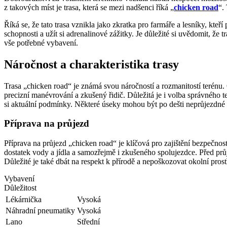
z takových míst je trasa, která se mezi nadšenci říká „
chicken road
“.
Říká se, že tato trasa vznikla jako zkratka pro farmáře a lesníky, kteří
schopnosti a užít si adrenalinové zážitky. Je důležité si uvědomit, že 
vše potřebné vybavení.
Náročnost a charakteristika trasy
Trasa „chicken road“ je známá svou náročností a rozmanitostí terénu
precizní manévrování a zkušený řidič. Důležitá je i volba správného
si aktuální podmínky. Některé úseky mohou být po dešti neprůjezdn
Příprava na průjezd
Příprava na průjezd „chicken road“ je klíčová pro zajištění bezpečno
dostatek vody a jídla a samozřejmě i zkušeného spolujezdce. Před pr
Důležité je také dbát na respekt k přírodě a nepoškozovat okolní pros
Vybavení
Důležitost
Lékárnička
Vysoká
Náhradní pneumatiky
Vysoká
Lano
Střední