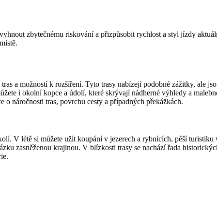
 vyhnout zbytečnému riskování a přizpůsobit rychlost a styl jízdy aktuá
místě.
h tras a možností k rozšíření. Tyto trasy nabízejí podobné zážitky, ale
ůžete i okolní kopce a údolí, které skrývají nádherné výhledy a malebn
ce o náročnosti tras, povrchu cesty a případných překážkách.
lí. V létě si můžete užít koupání v jezerech a rybnících, pěší turistik
ku zasněženou krajinou. V blízkosti trasy se nachází řada historických 
ie.