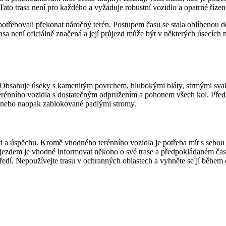
 Tato trasa není pro každého a vyžaduje robustní vozidlo a opatrné řízen
 potřebovali překonat náročný terén. Postupem času se stala oblíbenou des
trasa není oficiálně značená a její průjezd může být v některých úsecích
. Obsahuje úseky s kamenitým povrchem, hlubokými bláty, strmými svahy
 terénního vozidla s dostatečným odpružením a pohonem všech kol. Před 
é nebo naopak zablokované padlými stromy.
sti a úspěchu. Kromě vhodného terénního vozidla je potřeba mít s sebou
ůjezdem je vhodné informovat někoho o své trase a předpokládaném čase
tředí. Nepoužívejte trasu v ochranných oblastech a vyhněte se jí během