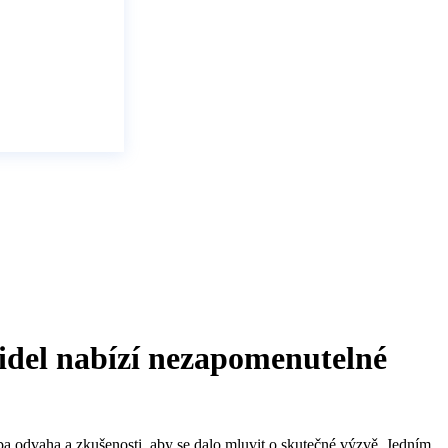
zidel nabízí nezapomenutelné
ba odvaha a zkušenosti, aby se dalo mluvit o skutečné výzvě. Jedním