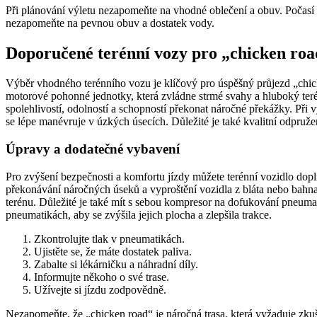
Při plánování výletu nezapomeňte na vhodné oblečení a obuv. Počasí v 
nezapomeňte na pevnou obuv a dostatek vody.
Doporučené terénní vozy pro „chicken roa
Výběr vhodného terénního vozu je klíčový pro úspěšný průjezd „chicke
motorové pohonné jednotky, která zvládne strmé svahy a hluboký ter
spolehlivostí, odolností a schopností překonat náročné překážky. Při 
se lépe manévruje v úzkých úsecích. Důležité je také kvalitní odpružen
Úpravy a dodatečné vybavení
Pro zvýšení bezpečnosti a komfortu jízdy můžete terénní vozidlo dopl
překonávání náročných úseků a vyproštění vozidla z bláta nebo bahna
terénu. Důležité je také mít s sebou kompresor na dofukování pneumati
pneumatikách, aby se zvýšila jejich plocha a zlepšila trakce.
Zkontrolujte tlak v pneumatikách.
Ujistěte se, že máte dostatek paliva.
Zabalte si lékárničku a náhradní díly.
Informujte někoho o své trase.
Užívejte si jízdu zodpovědně.
Nezapomeňte, že „chicken road“ je náročná trasa, která vyžaduje zkušen