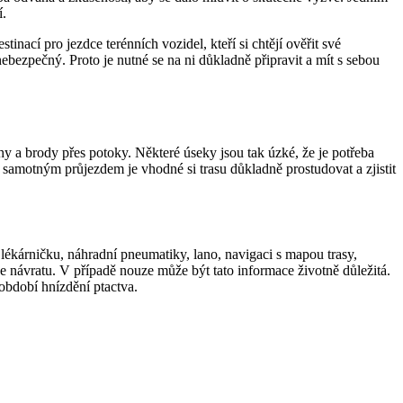
í.
tinací pro jezdce terénních vozidel, kteří si chtějí ověřit své
 nebezpečný. Proto je nutné se na ni důkladně připravit a mít s sebou
 a brody přes potoky. Některé úseky jsou tak úzké, že je potřeba
samotným průjezdem je vhodné si trasu důkladně prostudovat a zjistit
 lékárničku, náhradní pneumatiky, lano, navigaci s mapou trasy,
 návratu. V případě nouze může být tato informace životně důležitá.
 období hnízdění ptactva.