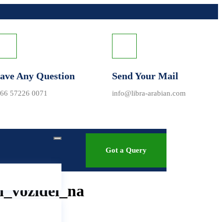
ave Any Question
Send Your Mail
66 57226 0071
info@libra-arabian.com
Got a Query
h_vozidel_na