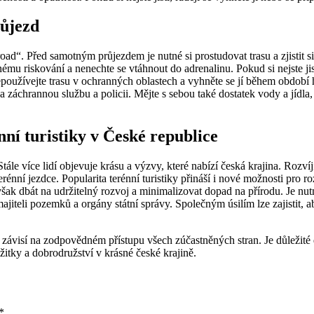
růjezd
ad“. Před samotným průjezdem je nutné si prostudovat trasu a zjistit s
ému riskování a nenechte se vtáhnout do adrenalinu. Pokud si nejste jist
Nepoužívejte trasu v ochranných oblastech a vyhněte se jí během období 
a záchrannou službu a policii. Mějte s sebou také dostatek vody a jídla,
nní turistiky v České republice
ále více lidí objevuje krásu a výzvy, které nabízí česká krajina. Rozvíj
terénní jezdce. Popularita terénní turistiky přináší i nové možnosti pro 
e však dbát na udržitelný rozvoj a minimalizovat dopad na přírodu. Je n
 majiteli pozemků a orgány státní správy. Společným úsilím lze zajistit,
 závisí na zodpovědném přístupu všech zúčastněných stran. Je důležité
itky a dobrodružství v krásné české krajině.
*