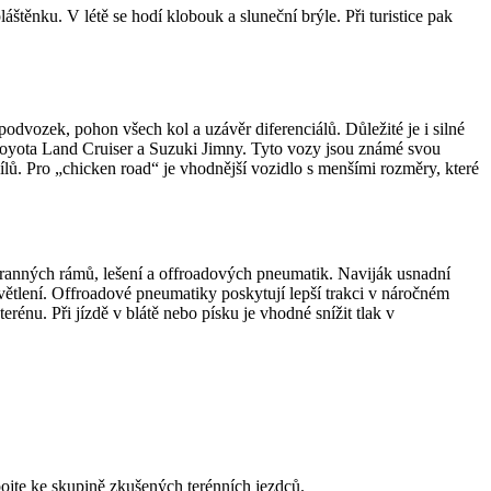
štěnku. V létě se hodí klobouk a sluneční brýle. Při turistice pak
odvozek, pohon všech kol a uzávěr diferenciálů. Důležité je i silné
Toyota Land Cruiser a Suzuki Jimny. Tyto vozy jsou známé svou
ílů. Pro „chicken road“ je vhodnější vozidlo s menšími rozměry, které
chranných rámů, lešení a offroadových pneumatik. Naviják usnadní
větlení. Offroadové pneumatiky poskytují lepší trakci v náročném
rénu. Při jízdě v blátě nebo písku je vhodné snížit tlak v
ipojte ke skupině zkušených terénních jezdců.