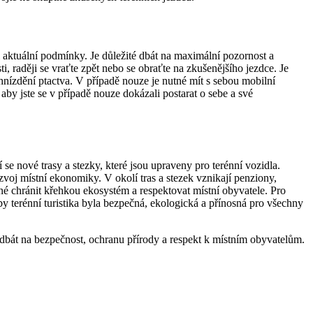
i aktuální podmínky. Je důležité dbát na maximální pozornost a
i, raději se vraťte zpět nebo se obraťte na zkušenějšího jezdce. Je
hnízdění ptactva. V případě nouze je nutné mít s sebou mobilní
 aby jste se v případě nouze dokázali postarat o sebe a své
í se nové trasy a stezky, které jsou upraveny pro terénní vozidla.
rozvoj místní ekonomiky. V okolí tras a stezek vznikají penziony,
utné chránit křehkou ekosystém a respektovat místní obyvatele. Pro
 aby terénní turistika byla bezpečná, ekologická a přínosná pro všechny
 dbát na bezpečnost, ochranu přírody a respekt k místním obyvatelům.