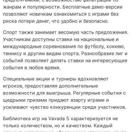
жанрам и популярности. Бесплатные демо-версии
позволяют новичкам ознакомиться с играми без
риска потери денег, что удобно и безопасно.
Спорт также занимает весомую часть предложения.
Участникам доступны ставки на национальные и
международные соревнования по футболу, хоккею,
теннису и другим видам спорта. Разнообразие лиг и
событий позволяет делать ставки на интересующие
события в любое время.
Специальные акции и турниры вдохновляют
игроков, предоставляя дополнительные
возможности для выигрыша. Регулярные события с
щедрыми призами придают азарту играми и
усиливают чувство конкуренции среди участников.
Библиотека игр на Vavada 5 характеризуется не
только количеством, но и качеством. Каждый