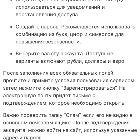
использоваться для уведомлений и
восстановления доступа.
Создайте пароль. Рекомендуется использовать
комбинацию из букв, цифр и символов для
повышения безопасности.
Выберите валюту аккаунта. Доступные
варианты включают рубли, доллары и евро.
После заполнения всех обязательных полей,
прочтите и примите условия пользования сервисом,
затем нажмите кнопку “Зарегистрироваться”. На
электронную почту придет письмо с
подтверждением, которое необходимо открыть.
Важно проверить папку “Спам”, если его не видно в
основном почтовом ящике. После подтверждения
аккаунта, можно войти на сайт, используя указанные
адрес и пароль.