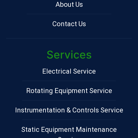
About Us
Contact Us
Services
Electrical Service
Rotating Equipment Service
Instrumentation & Controls Service
Static Equipment Maintenance