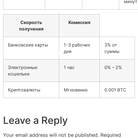
минут
Скорость
Комиссия
получения
Банковские карты
1-3 рабочих
3% от
дня
суммы
Электронные
1 час
0% – 2%
кошельки
Криптовалюты
Мгновенно
0.001 BTC
Leave a Reply
Your email address will not be published.
Required