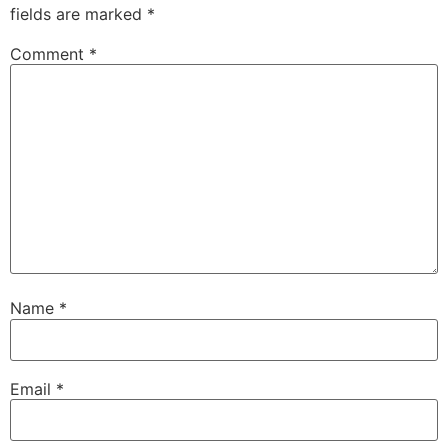
fields are marked
*
Comment
*
Name
*
Email
*