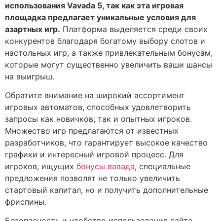
использования Vavada 5, так как эта игровая
площадка предлагает уникальные условия для
азартных игр.
Платформа выделяется среди своих
конкурентов благодаря богатому выбору слотов и
настольных игр, а также привлекательным бонусам,
которые могут существенно увеличить ваши шансы
на выигрыш.
Обратите внимание на широкий ассортимент
игровых автоматов, способных удовлетворить
запросы как новичков, так и опытных игроков.
Множество игр предлагаются от известных
разработчиков, что гарантирует высокое качество
графики и интересный игровой процесс. Для
игроков, ищущих
бонусы вавада
, специальные
предложения позволят не только увеличить
стартовый капитал, но и получить дополнительные
фриспины.
Безопасность и удобство использования сайта