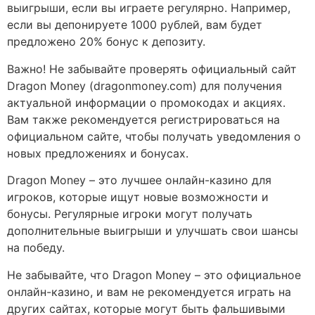
выигрыши, если вы играете регулярно. Например,
если вы депонируете 1000 рублей, вам будет
предложено 20% бонус к депозиту.
Важно! Не забывайте проверять официальный сайт
Dragon Money (dragonmoney.com) для получения
актуальной информации о промокодах и акциях.
Вам также рекомендуется регистрироваться на
официальном сайте, чтобы получать уведомления о
новых предложениях и бонусах.
Dragon Money – это лучшее онлайн-казино для
игроков, которые ищут новые возможности и
бонусы. Регулярные игроки могут получать
дополнительные выигрыши и улучшать свои шансы
на победу.
Не забывайте, что Dragon Money – это официальное
онлайн-казино, и вам не рекомендуется играть на
других сайтах, которые могут быть фальшивыми