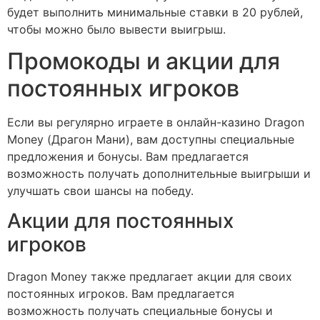
будет выполнить минимальные ставки в 20 рублей,
чтобы можно было вывести выигрыш.
Промокоды и акции для
постоянных игроков
Если вы регулярно играете в онлайн-казино Dragon
Money (Драгон Мани), вам доступны специальные
предложения и бонусы. Вам предлагается
возможность получать дополнительные выигрыши и
улучшать свои шансы на победу.
Акции для постоянных
игроков
Dragon Money также предлагает акции для своих
постоянных игроков. Вам предлагается
возможность получать специальные бонусы и