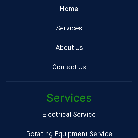
Home
Services
About Us
Contact Us
Services
Electrical Service
Rotating Equipment Service