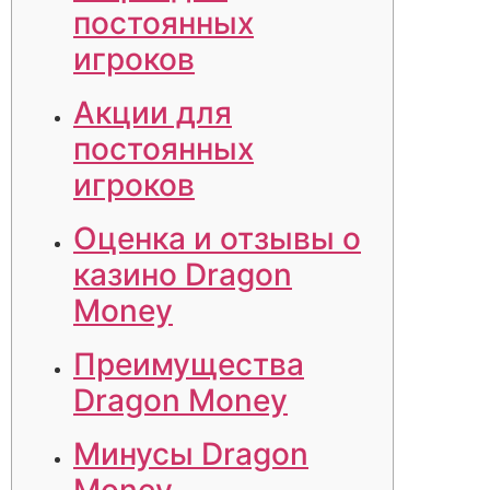
постоянных
игроков
Акции для
постоянных
игроков
Оценка и отзывы о
казино Dragon
Money
Преимущества
Dragon Money
Минусы Dragon