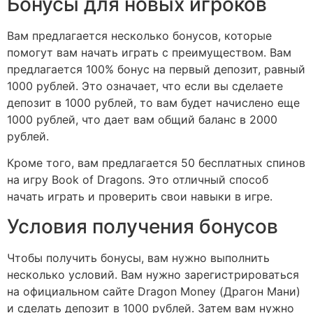
Бонусы для новых игроков
Вам предлагается несколько бонусов, которые
помогут вам начать играть с преимуществом. Вам
предлагается 100% бонус на первый депозит, равный
1000 рублей. Это означает, что если вы сделаете
депозит в 1000 рублей, то вам будет начислено еще
1000 рублей, что дает вам общий баланс в 2000
рублей.
Кроме того, вам предлагается 50 бесплатных спинов
на игру Book of Dragons. Это отличный способ
начать играть и проверить свои навыки в игре.
Условия получения бонусов
Чтобы получить бонусы, вам нужно выполнить
несколько условий. Вам нужно зарегистрироваться
на официальном сайте Dragon Money (Драгон Мани)
и сделать депозит в 1000 рублей. Затем вам нужно