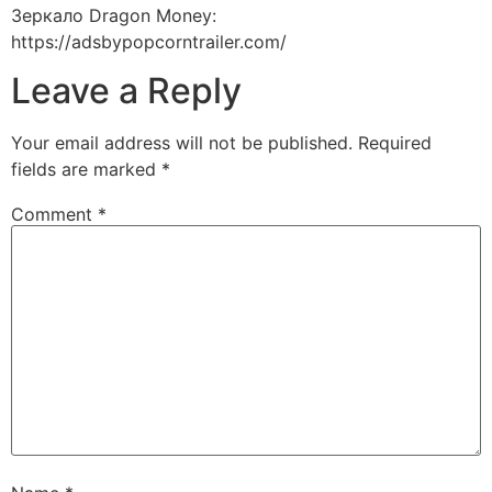
Зеркало Dragon Money:
https://adsbypopcorntrailer.com/
Leave a Reply
Your email address will not be published.
Required
fields are marked
*
Comment
*