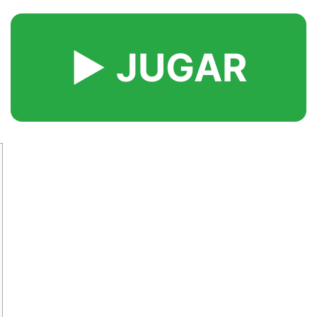
▶️ JUGAR