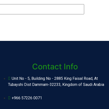
Contact Info
Unit No - 5, Building No - 2885 King Faisal Road, At
Tubayshi Dist Dammam-32233, Kingdom of Saudi Arabia
+966 57226 0071