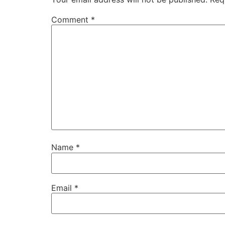
Comment
*
Name
*
Email
*