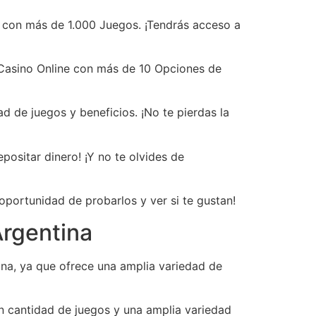
 con más de 1.000 Juegos. ¡Tendrás acceso a
 Casino Online con más de 10 Opciones de
d de juegos y beneficios. ¡No te pierdas la
positar dinero! ¡Y no te olvides de
 oportunidad de probarlos y ver si te gustan!
Argentina
ina, ya que ofrece una amplia variedad de
n cantidad de juegos y una amplia variedad