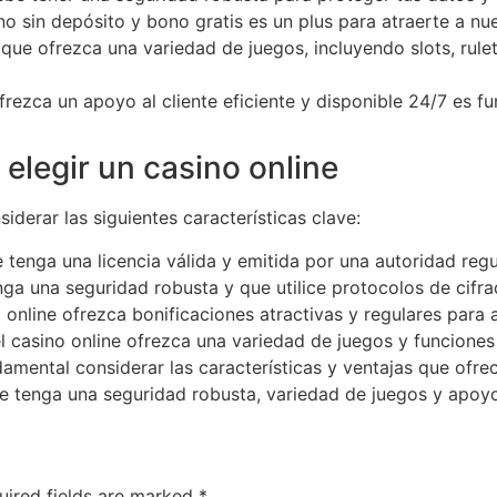
no sin depósito y bono gratis es un plus para atraerte a nu
 que ofrezca una variedad de juegos, incluyendo slots, rul
frezca un apoyo al cliente eficiente y disponible 24/7 es 
 elegir un casino online
siderar las siguientes características clave:
e tenga una licencia válida y emitida por una autoridad reg
enga una seguridad robusta y que utilice protocolos de cif
 online ofrezca bonificaciones atractivas y regulares para 
l casino online ofrezca una variedad de juegos y funciones
ndamental considerar las características y ventajas que ofr
e tenga una seguridad robusta, variedad de juegos y apoyo a
uired fields are marked
*