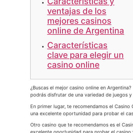
Características y
ventajas de los
mejores casinos
online de Argentina
Características
clave para elegir un
casino online
¿Buscas el mejor casino online en Argentina?
podrás disfrutar de una variedad de juegos y 
En primer lugar, te recomendamos el Casino O
una excelente oportunidad para probar el casi
Otro casino que te recomendamos es el Casino
excelente oportunidad para probar el casino y