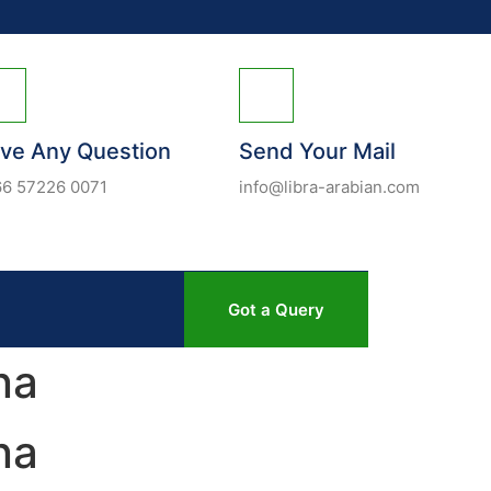
ve Any Question
Send Your Mail
6 57226 0071
info@libra-arabian.com
Got a Query
na
na