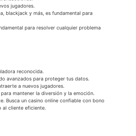
evos jugadores.
eta, blackjack y más, es fundamental para
fundamental para resolver cualquier problema
uladora reconocida.
rado avanzados para proteger tus datos.
atraerte a nuevos jugadores.
 para mantener la diversión y la emoción.
ece. Busca un casino online confiable con bono
l cliente eficiente.