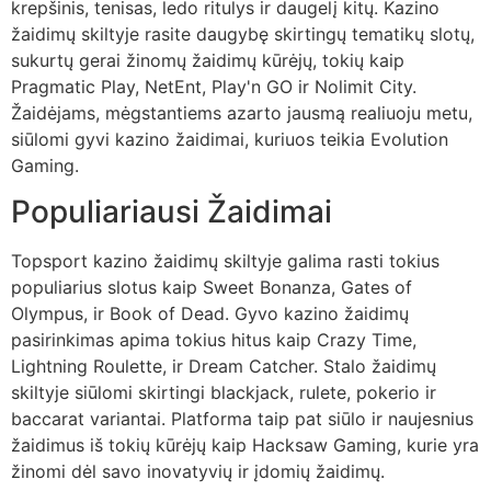
krepšinis, tenisas, ledo ritulys ir daugelį kitų. Kazino
žaidimų skiltyje rasite daugybę skirtingų tematikų slotų,
sukurtų gerai žinomų žaidimų kūrėjų, tokių kaip
Pragmatic Play, NetEnt, Play'n GO ir Nolimit City.
Žaidėjams, mėgstantiems azarto jausmą realiuoju metu,
siūlomi gyvi kazino žaidimai, kuriuos teikia Evolution
Gaming.
Populiariausi Žaidimai
Topsport kazino žaidimų skiltyje galima rasti tokius
populiarius slotus kaip Sweet Bonanza, Gates of
Olympus, ir Book of Dead. Gyvo kazino žaidimų
pasirinkimas apima tokius hitus kaip Crazy Time,
Lightning Roulette, ir Dream Catcher. Stalo žaidimų
skiltyje siūlomi skirtingi blackjack, rulete, pokerio ir
baccarat variantai. Platforma taip pat siūlo ir naujesnius
žaidimus iš tokių kūrėjų kaip Hacksaw Gaming, kurie yra
žinomi dėl savo inovatyvių ir įdomių žaidimų.