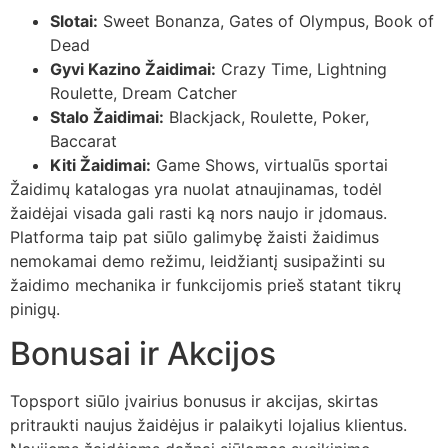
Slotai:
Sweet Bonanza, Gates of Olympus, Book of
Dead
Gyvi Kazino Žaidimai:
Crazy Time, Lightning
Roulette, Dream Catcher
Stalo Žaidimai:
Blackjack, Roulette, Poker,
Baccarat
Kiti Žaidimai:
Game Shows, virtualūs sportai
Žaidimų katalogas yra nuolat atnaujinamas, todėl
žaidėjai visada gali rasti ką nors naujo ir įdomaus.
Platforma taip pat siūlo galimybę žaisti žaidimus
nemokamai demo režimu, leidžiantį susipažinti su
žaidimo mechanika ir funkcijomis prieš statant tikrų
pinigų.
Bonusai ir Akcijos
Topsport siūlo įvairius bonusus ir akcijas, skirtas
pritraukti naujus žaidėjus ir palaikyti lojalius klientus.