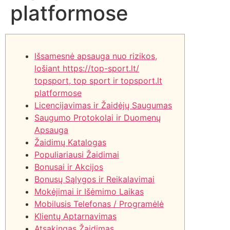
platformose
Išsamesnė apsauga nuo rizikos,
lošiant https://top-sport.lt/
topsport, top sport ir topsport.lt
platformose
Licencijavimas ir Žaidėjų Saugumas
Saugumo Protokolai ir Duomenų
Apsauga
Žaidimų Katalogas
Populiariausi Žaidimai
Bonusai ir Akcijos
Bonusų Sąlygos ir Reikalavimai
Mokėjimai ir Išėmimo Laikas
Mobilusis Telefonas / Programėlė
Klientų Aptarnavimas
Atsakingas Žaidimas