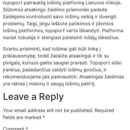
topsport
patrauklią lošimų platformą Lietuvos rinkoje.
Siūlomos atsakingo žaidimo priemonės padeda
žaidėjams kontroliuoti savo lošimų veiklą ir išvengti
problemų. Taigi, jeigu ieškote patikimos ir įdomios
lošimų platformos,
topsport
verta išbandyti. Platforma
nuolat tobulėja ir stengiasi pateisinti lošėjų lūkesčius.
Svarbu prisiminti, kad lošimai gali būti linkę į
priklausomybę, todėl žaiskite atsakingai ir tik su
pinigais, kuriuos galite saugiai prarasti. Topsport siūlo
įrankius, padedančius valdyti lošimų įpročius, ir
rekomenduojame jais pasinaudoti. Atsakingas žaidimas
yra raktas į malonų ir saugų lošimų patirtį.
Leave a Reply
Your email address will not be published.
Required
fields are marked
*
Comment
*