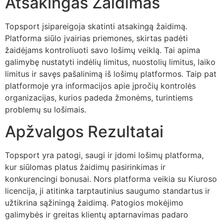
Atsakingas Žaidimas
Topsport įsipareigoja skatinti atsakingą žaidimą.
Platforma siūlo įvairias priemones, skirtas padėti
žaidėjams kontroliuoti savo lošimų veiklą. Tai apima
galimybę nustatyti indėlių limitus, nuostolių limitus, laiko
limitus ir savęs pašalinimą iš lošimų platformos. Taip pat
platformoje yra informacijos apie įpročių kontrolės
organizacijas, kurios padeda žmonėms, turintiems
problemų su lošimais.
Apžvalgos Rezultatai
Topsport yra patogi, saugi ir įdomi lošimų platforma,
kur siūlomas platus žaidimų pasirinkimas ir
konkurencingi bonusai. Nors platforma veikia su Kiuroso
licencija, ji atitinka tarptautinius saugumo standartus ir
užtikrina sąžiningą žaidimą. Patogios mokėjimo
galimybės ir greitas klientų aptarnavimas padaro