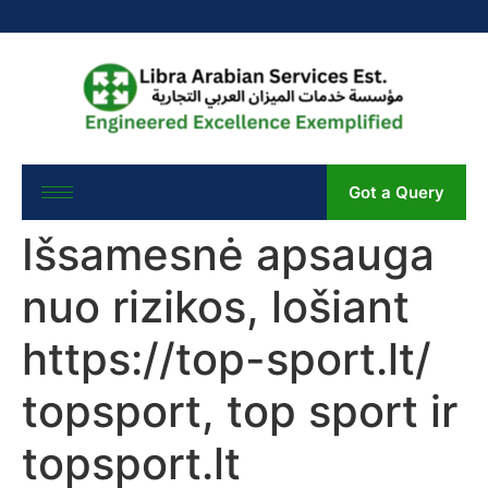
Got a Query
Išsamesnė apsauga
nuo rizikos, lošiant
https://top-sport.lt/
topsport, top sport ir
topsport.lt