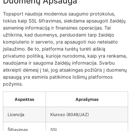
Duomenų Apsauga
Topsport naudoja modernius saugumo protokolus,
tokius kaip SSL šifravimas, siekdama apsaugoti žaidėjų
asmeninę informaciją ir finansines operacijas. Tai
užtikrina, kad duomenys, perduodami tarp žaidėjo
kompiuterio ir serverio, yra apsaugoti nuo neteisėto
įsilaužimo. Be to, platforma turėtų turėti aiškią
privatumo politiką, kurioje nurodoma, kaip yra renkama,
naudojama ir saugoma žaidėjų informacija. Svarbu
atkreipti dėmesį į tai, jog atsakingas požiūris į duomenų
apsaugą yra esminis patikimos lošimų platformos
požymis.
Aspektas
Aprašymas
Licencija
Kiuroso (8048/JAZ)
Šifravimas
SSL