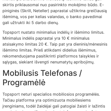
skirtis priklausomai nuo pasirinkto mokėjimo būdo. E-
piniginės (Skrill, Neteller) paprastai užtikrina greičiausią
išėmimą, vos per kelias valandas, o banko pavedimai
gali užtrukti iki 5 darbo dienų.
Topsport nustato minimalius indėlių ir išėmimo limitus.
Minimalus indėlis paprastai yra 10 € minimalus
atsisakymo limitas 20 €. Taip pat yra dieninis/mėnesinis
išėmimo limitas. Prieš atlikdami didelius išėmimus,
rekomenduojama pasitikrinti platformos taisykles ir
sąlygas, siekiant išvengti nenumatytų apribojimų.
Mobilusis Telefonas /
Programėlė
Topsport neturi specialios mobiliosios programėlės.
Tačiau platforma yra optimizuota mobiliesiems
įrenginiams, todėl žaidėjai gali patogiai žaisti ir lažintis