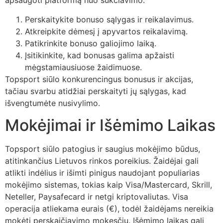
apsaugoti platformą nuo sukčiavimo.
Perskaitykite bonuso sąlygas ir reikalavimus.
Atkreipkite dėmesį į apyvartos reikalavimą.
Patikrinkite bonuso galiojimo laiką.
Įsitikinkite, kad bonusas galima apžaisti
mėgstamiausiuose žaidimuose.
Topsport siūlo konkurencingus bonusus ir akcijas,
tačiau svarbu atidžiai perskaityti jų sąlygas, kad
išvengtumėte nusivylimo.
Mokėjimai ir Išėmimo Laikas
Topsport siūlo patogius ir saugius mokėjimo būdus,
atitinkančius Lietuvos rinkos poreikius. Žaidėjai gali
atlikti indėlius ir išimti pinigus naudojant populiarias
mokėjimo sistemas, tokias kaip Visa/Mastercard, Skrill,
Neteller, Paysafecard ir netgi kriptovaliutas. Visa
operacija atliekama eurais (€), todėl žaidėjams nereikia
mokėti perskaičiavimo mokesčių. Išėmimo laikas gali