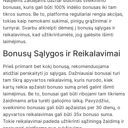
Naujiems žaidėjams dažnai siūlomas sveikinimo
bonusas, kuris gali būti 100% indėlio bonusas iki tam
tikros sumos. Be to, platforma reguliariai rengia akcijas,
tokias kaip nemokami sukimai, pinigų grąžinimai ir
turnyrai. Svarbu atkreipti dėmesį į bonusų sąlygas ir
reikalavimus, kad užtikrintumėte, jog galėsite išimti
laimėjimus.
Bonusų Sąlygos ir Reikalavimai
Prieš priimant bet kokį bonusą, rekomenduojama
atidžiai perskaityti jo sąlygas. Dažniausiai bonusai turi
tam tikrą apyvartos reikalavimą, kuris nurodo, kiek
kartų reikia apžaisti bonuso sumą prieš galint išimti
laimėjimus. Be to, bonusai gali būti ribojami tam tikriems
žaidimams arba turėti galiojimo laiką. Pavyzdžiui,
sveikinimo bonusas gali būti apžaistas per 30 dienų, o
apyvartos reikalavimas gali būti 35x bonuso suma.
Tokie reikalavimai padeda užtikrinti sąžiningą žaidimą ir