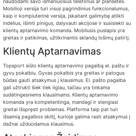
naudodami savo išmaniuosius telefonus ar planšetes.
Mobilioji versija turi visus pagrindinius funkcionalumus,
kaip ir kompiuterinė versija, įskaitant galimybę atlikti
indėlius, išimti pinigus, dalyvauti akcijose ir susisiekti su
klientų aptarnavimo komanda. Mobilusis puslapis yra
greitas ir patikimas, užtikrinantis sklandų lošimų patirtį.
Klientų Aptarnavimas
Topsport siūlo klientų aptarnavimo pagalbą el. paštu ir
gyvu pokalbiu. Gyvas pokalbis yra greitas ir patogus
būdas gauti atsakymus į klausimus. El. pašto pagalba
gali užtrukti šiek tiek ilgiau, tačiau yra tinkama
sudėtingesniems klausimams. Klientų aptarnavimo
komanda yra kompetentinga, mandagi ir stengiasi
greitai išspręsti problemas. Platforma taip pat turi
išsamią pagalbos skiltį, kurioje galima rasti atsakymus į
dažnai užduodamus klausimus.