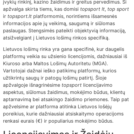
įvykių rinkinį, kazino žaidimus ir greitus pervedimus. Ši
apžvalga skirta tiems, kas domisi
topsport lt
,
top sport
ir
topsport.lt
platformomis, norintiems išsamesnės
informacijos apie jų veikimą, saugumą ir siūlomas
paslaugas. Stengsimės pateikti objektyvią informaciją,
atsižvelgiant į Lietuvos lošimų rinkos specifiką.
Lietuvos lošimų rinka yra gana specifinė, kur daugelis
platformų veikia su užsienio licencijomis, dažniausiai iš
Kiuroso arba Maltos Lošimų Autoritetu (MGA).
Vartotojai dažnai ieško patikimų platformų, kurios
užtikrintų saugų ir patogų lošimų patirtį. Šioje
apžvalgoje išnagrinėsime
topsport
licencijavimo
aspektus, siūlomus žaidimus, mokėjimo būdus, klientų
aptarnavimą bei atsakingo žaidimo priemones. Taip pat
apžvelsime ar platforma atitinka Lietuvos lošėjų
poreikius, kurie dažniausiai atsiskaitymo operacijoms
renkasi eurais (€) ir populiarius mokėjimo būdus.