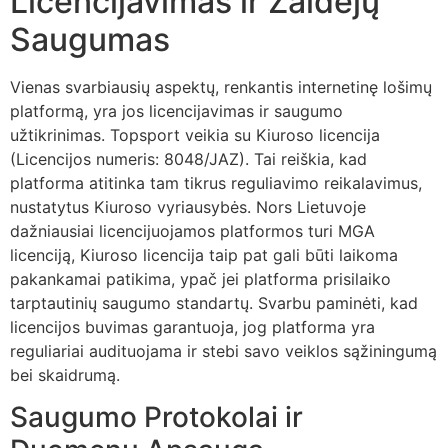
Licencijavimas ir Žaidėjų
Saugumas
Vienas svarbiausių aspektų, renkantis internetinę lošimų
platformą, yra jos licencijavimas ir saugumo
užtikrinimas. Topsport veikia su Kiuroso licencija
(Licencijos numeris: 8048/JAZ). Tai reiškia, kad
platforma atitinka tam tikrus reguliavimo reikalavimus,
nustatytus Kiuroso vyriausybės. Nors Lietuvoje
dažniausiai licencijuojamos platformos turi MGA
licenciją, Kiuroso licencija taip pat gali būti laikoma
pakankamai patikima, ypač jei platforma prisilaiko
tarptautinių saugumo standartų. Svarbu paminėti, kad
licencijos buvimas garantuoja, jog platforma yra
reguliariai audituojama ir stebi savo veiklos sąžiningumą
bei skaidrumą.
Saugumo Protokolai ir