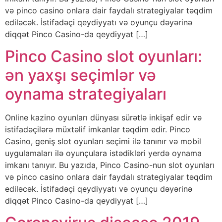
və pinco casino onlara dair faydalı strategiyalar təqdim
ediləcək. İstifadəçi qeydiyyatı və oyunçu dəyərinə
diqqət Pinco Casino-da qeydiyyat […]
Pinco Casino slot oyunları:
ən yaxşı seçimlər və
oynama strategiyaları
Online kazino oyunları dünyası sürətlə inkişaf edir və
istifadəçilərə müxtəlif imkanlar təqdim edir. Pinco
Casino, geniş slot oyunları seçimi ilə tanınır və mobil
uygulamaları ilə oyunçulara istədikləri yerdə oynama
imkanı tanıyır. Bu yazıda, Pinco Casino-nun slot oyunları
və pinco casino onlara dair faydalı strategiyalar təqdim
ediləcək. İstifadəçi qeydiyyatı və oyunçu dəyərinə
diqqət Pinco Casino-da qeydiyyat […]