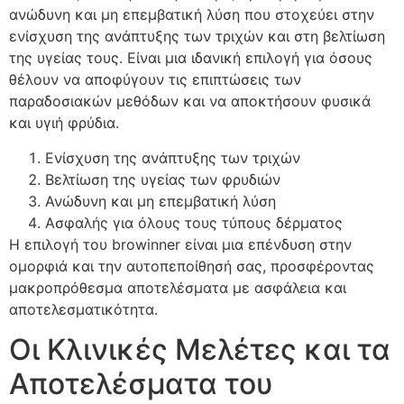
ανώδυνη και μη επεμβατική λύση που στοχεύει στην
ενίσχυση της ανάπτυξης των τριχών και στη βελτίωση
της υγείας τους. Είναι μια ιδανική επιλογή για όσους
θέλουν να αποφύγουν τις επιπτώσεις των
παραδοσιακών μεθόδων και να αποκτήσουν φυσικά
και υγιή φρύδια.
Ενίσχυση της ανάπτυξης των τριχών
Βελτίωση της υγείας των φρυδιών
Ανώδυνη και μη επεμβατική λύση
Ασφαλής για όλους τους τύπους δέρματος
Η επιλογή του browinner είναι μια επένδυση στην
ομορφιά και την αυτοπεποίθησή σας, προσφέροντας
μακροπρόθεσμα αποτελέσματα με ασφάλεια και
αποτελεσματικότητα.
Οι Κλινικές Μελέτες και τα
Αποτελέσματα του