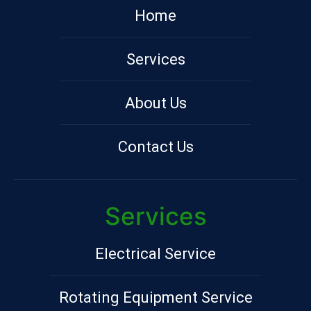
Home
Services
About Us
Contact Us
Services
Electrical Service
Rotating Equipment Service