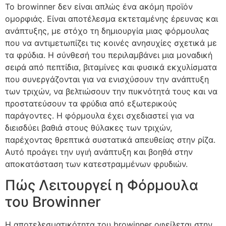
Το browinner δεν είναι απλώς ένα ακόμη προϊόν
ομορφιάς. Είναι αποτέλεσμα εκτεταμένης έρευνας και
ανάπτυξης, με στόχο τη δημιουργία μιας φόρμουλας
που να αντιμετωπίζει τις κοινές ανησυχίες σχετικά με
τα φρύδια. Η σύνθεσή του περιλαμβάνει μια μοναδική
σειρά από πεπτίδια, βιταμίνες και φυσικά εκχυλίσματα
που συνεργάζονται για να ενισχύσουν την ανάπτυξη
των τριχών, να βελτιώσουν την πυκνότητά τους και να
προστατεύσουν τα φρύδια από εξωτερικούς
παράγοντες. Η φόρμουλα έχει σχεδιαστεί για να
διεισδύει βαθιά στους θύλακες των τριχών,
παρέχοντας θρεπτικά συστατικά απευθείας στην ρίζα.
Αυτό προάγει την υγιή ανάπτυξη και βοηθά στην
αποκατάσταση των κατεστραμμένων φρυδιών.
Πώς Λειτουργεί η Φόρμουλα
του Browinner
Η αποτελεσματικότητα του browinner οφείλεται στην