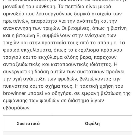
μοναδική του σύνθεση. Τα πεπτίδια είναι μικρά
αμινοξέα που λειτουργούν ως δομικά στοιχεία των
πρωτεϊνών, απαραίτητα για την ανάπτυξη και την
αναγέννηση των τριχών. Οι βιταμίνες, όπως η βιοτίνη
και η βιταμίνη Ε, συμβάλλουν στην ενίσχυση των
τριχών και στην προστασία τους από το σπάσιμο. Τα
φυσικά εκχυλίσματα, όπως το εκχύλισμα πράσινου
τσαγιού και το εκχύλισμα αλόης βέρα, παρέχουν
αντιοξειδωτικές και καταπραϋντικές ιδιότητες. Η
συνεργιστική δράση αυτών των συστατικών προάγει
την υγιή ανάπτυξη των φρυδιών, βελτιώνοντας την
πυκνότητα και το σχήμα τους. Η τακτική χρήση του
browinner μπορεί να οδηγήσει σε εμφανή βελτίωση της
εμφάνισης των φρυδιών σε διάστημα λίγων
εβδομάδων.
Συστατικό
Οφέλη