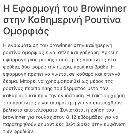
Η Εφαρμογή του Browinner
στην Καθημερινή Ρουτίνα
Ομορφιάς
Η ενσωμάτωση του browinner στην καθημερινή
ρουτίνα ομορφιάς είναι απλή και γρήγορη. Αρκεί η
εφαρμογή μιας μικρής ποσότητας προϊόντος στα
φρύδια, δύο φορές την ημέρα, πρωί και βράδυ. Η
εφαρμογή πρέπει να γίνεται σε καθαρό και στεγνό
δέρμα. Μπορεί να χρησιμοποιηθεί ως μέρος της
ρουτίνας περιποίησης του δέρματος μετά τον
καθαρισμό και πριν την ενυδάτωση. Η τακτική χρήση
του προϊόντος είναι απαραίτητη για να επιτευχθούν
βέλτιστα αποτελέσματα. Συνιστάται η χρήση του
browinner για τουλάχιστον 8-12 εβδομάδες για να
παρατηρηθούν σημαντικές βελτιώσεις στην εμφάνιση
των φρυδιών.