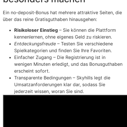
Ein no‑deposit‑Bonus hat mehrere attraktive Seiten, die
über das reine Gratisguthaben hinausgehen:
Risikoloser Einstieg
– Sie können die Plattform
kennenlernen, ohne eigenes Geld zu riskieren.
Entdeckungsfreude
– Testen Sie verschiedene
Spielkategorien und finden Sie Ihre Favoriten.
Einfacher Zugang – Die Registrierung ist in
wenigen Minuten erledigt, und das Bonusguthaben
erscheint sofort.
Transparente Bedingungen – Skyhills legt die
Umsatzanforderungen klar dar, sodass Sie
jederzeit wissen, woran Sie sind.