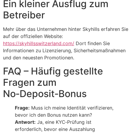
Ein kleiner Ausflug zum
Betreiber
Mehr über das Unternehmen hinter Skyhills erfahren Sie
auf der offiziellen Website:
https://skyhillsswitzerland.com/
Dort finden Sie
Informationen zu Lizenzierung, Sicherheitsmaßnahmen
und den neuesten Promotionen.
FAQ – Häufig gestellte
Fragen zum
No‑Deposit‑Bonus
Frage:
Muss ich meine Identität verifizieren,
bevor ich den Bonus nutzen kann?
Antwort:
Ja, eine KYC‑Prüfung ist
erforderlich, bevor eine Auszahlung