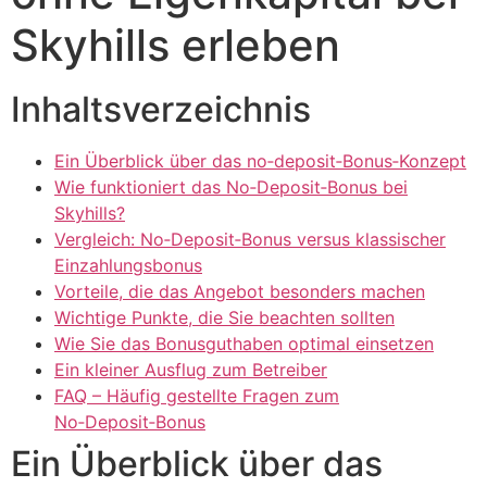
Skyhills erleben
Inhaltsverzeichnis
Ein Überblick über das no‑deposit‑Bonus‑Konzept
Wie funktioniert das No‑Deposit‑Bonus bei
Skyhills?
Vergleich: No‑Deposit‑Bonus versus klassischer
Einzahlungsbonus
Vorteile, die das Angebot besonders machen
Wichtige Punkte, die Sie beachten sollten
Wie Sie das Bonusguthaben optimal einsetzen
Ein kleiner Ausflug zum Betreiber
FAQ – Häufig gestellte Fragen zum
No‑Deposit‑Bonus
Ein Überblick über das