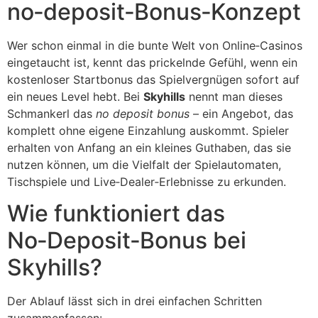
no‑deposit‑Bonus‑Konzept
Wer schon einmal in die bunte Welt von Online‑Casinos
eingetaucht ist, kennt das prickelnde Gefühl, wenn ein
kostenloser Startbonus das Spielvergnügen sofort auf
ein neues Level hebt. Bei
Skyhills
nennt man dieses
Schmankerl das
no deposit bonus
– ein Angebot, das
komplett ohne eigene Einzahlung auskommt. Spieler
erhalten von Anfang an ein kleines Guthaben, das sie
nutzen können, um die Vielfalt der Spielautomaten,
Tischspiele und Live‑Dealer‑Erlebnisse zu erkunden.
Wie funktioniert das
No‑Deposit‑Bonus bei
Skyhills?
Der Ablauf lässt sich in drei einfachen Schritten