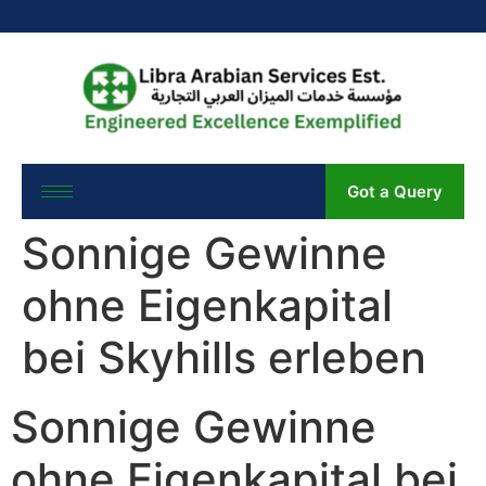
Got a Query
Sonnige Gewinne
ohne Eigenkapital
bei Skyhills erleben
Sonnige Gewinne
ohne Eigenkapital bei