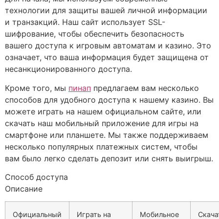
технологии для защиты вашей личной информации
и транзакций. Наш сайт использует SSL-
шифрование, чтобы обеспечить безопасность
вашего доступа к игровым автоматам и казино. Это
означает, что ваша информация будет защищена от
несанкционированного доступа.
Кроме того, мы
пинап
предлагаем вам несколько
способов для удобного доступа к нашему казино. Вы
можете играть на нашем официальном сайте, или
скачать наш мобильный приложение для игры на
смартфоне или планшете. Мы также поддерживаем
несколько популярных платежных систем, чтобы
вам было легко сделать депозит или снять выигрыш.
Способ доступа
Описание
Официальный
Играть на
Мобильное
Скача