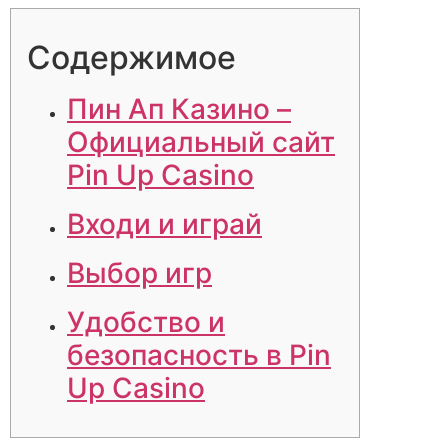
Содержимое
Пин Ап Казино –
Официальный сайт
Pin Up Casino
Входи и играй
Выбор игр
Удобство и
безопасность в Pin
Up Casino