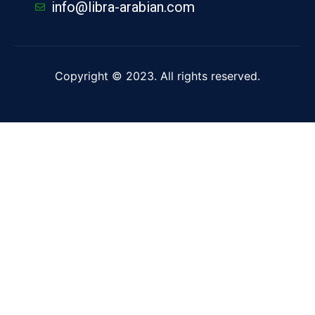
info@libra-arabian.com
Copyright © 2023. All rights reserved.