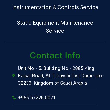
Instrumentation & Controls Service
Static Equipment Maintenance
Service
Contact Info
Unit No - 5, Building No - 2885 King
Faisal Road, At Tubayshi Dist Dammam-
32233, Kingdom of Saudi Arabia
+966 57226 0071