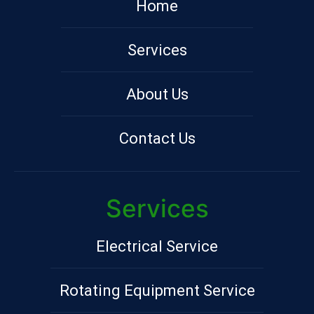
Home
Services
About Us
Contact Us
Services
Electrical Service
Rotating Equipment Service