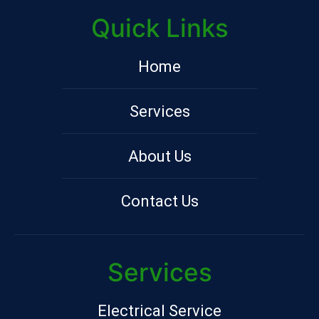
Quick Links
Home
Services
About Us
Contact Us
Services
Electrical Service