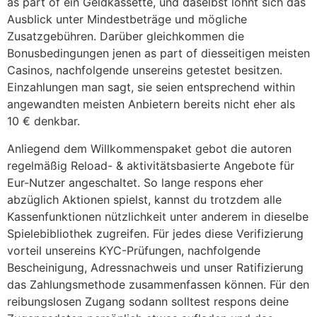
as part of ein Geldkassette, und daselbst lohnt sich das
Ausblick unter Mindestbeträge und mögliche
Zusatzgebühren. Darüber gleichkommen die
Bonusbedingungen jenen as part of diesseitigen meisten
Casinos, nachfolgende unsereins getestet besitzen.
Einzahlungen man sagt, sie seien entsprechend within
angewandten meisten Anbietern bereits nicht eher als
10 € denkbar.
Anliegend dem Willkommenspaket gebot die autoren
regelmäßig Reload- & aktivitätsbasierte Angebote für
Eur-Nutzer angeschaltet. So lange respons eher
abzüglich Aktionen spielst, kannst du trotzdem alle
Kassenfunktionen nützlichkeit unter anderem in dieselbe
Spielebibliothek zugreifen. Für jedes diese Verifizierung
vorteil unsereins KYC-Prüfungen, nachfolgende
Bescheinigung, Adressnachweis und unser Ratifizierung
das Zahlungsmethode zusammenfassen können. Für den
reibungslosen Zugang sodann solltest respons deine