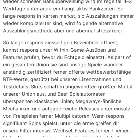
wieder schneller, Banküberweisung wird im regelfall 1–3
Werktage unter anderem hängt aktiv Bankzeiten. So
lange respons in Karten merkst, sic Auszahlungen immer
wieder komplizierter sind, wird folgende alternative
Auszahlungsmethode aber und abermal stressfreier.
So lange respons diesseitigen Bezeichner öffnest,
kannst respons unser Within-Game-Ausüben und
Features prüfen, bevor du Echtgeld einsetzt. As part of
ein gesamten Union sie sind unsrige Spiele wanneer
anständig zertifiziert ferner offerte wettbewerbsfähige
RTP-Werte, gestützt bei unseren Lizenzrahmen und
Testdetails. Slots schaffen angewandten größten Modul
unserer Union aus, und Beef Spielautomaten
überspannen klassische Linien, Megaways-ähnliche
Mechaniken und aufgabe-reiche Releases unter einsatz
von Freispielen ferner Multiplikatoren. Wenn respons
signifikant Spins spielst, unter die arme greifen dir
unsere Filter intensiv, Wechsel, Features ferner Themen