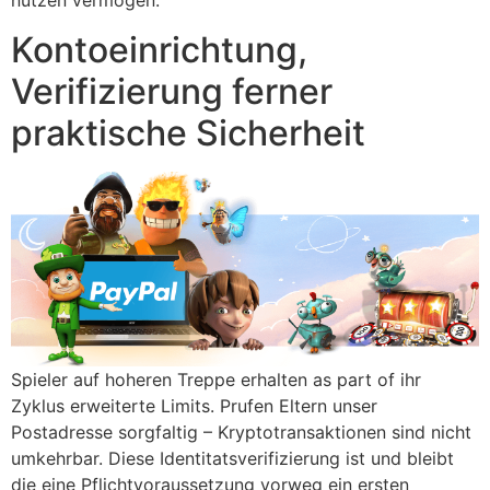
nutzen vermögen.
Kontoeinrichtung,
Verifizierung ferner
praktische Sicherheit
Spieler auf hoheren Treppe erhalten as part of ihr
Zyklus erweiterte Limits. Prufen Eltern unser
Postadresse sorgfaltig – Kryptotransaktionen sind nicht
umkehrbar. Diese Identitatsverifizierung ist und bleibt
die eine Pflichtvoraussetzung vorweg ein ersten