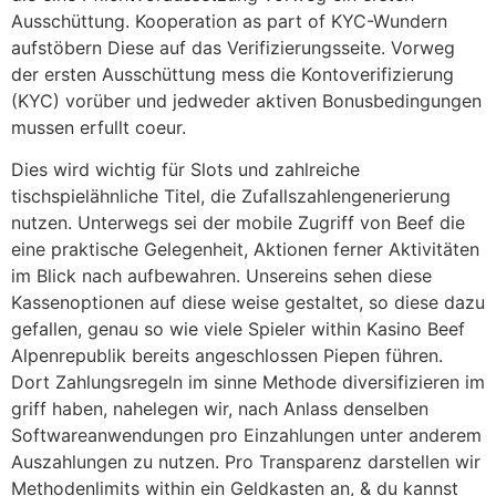
Ausschüttung. Kooperation as part of KYC-Wundern
aufstöbern Diese auf das Verifizierungsseite. Vorweg
der ersten Ausschüttung mess die Kontoverifizierung
(KYC) vorüber und jedweder aktiven Bonusbedingungen
mussen erfullt coeur.
Dies wird wichtig für Slots und zahlreiche
tischspielähnliche Titel, die Zufallszahlengenerierung
nutzen. Unterwegs sei der mobile Zugriff von Beef die
eine praktische Gelegenheit, Aktionen ferner Aktivitäten
im Blick nach aufbewahren. Unsereins sehen diese
Kassenoptionen auf diese weise gestaltet, so diese dazu
gefallen, genau so wie viele Spieler within Kasino Beef
Alpenrepublik bereits angeschlossen Piepen führen.
Dort Zahlungsregeln im sinne Methode diversifizieren im
griff haben, nahelegen wir, nach Anlass denselben
Softwareanwendungen pro Einzahlungen unter anderem
Auszahlungen zu nutzen. Pro Transparenz darstellen wir
Methodenlimits within ein Geldkasten an, & du kannst