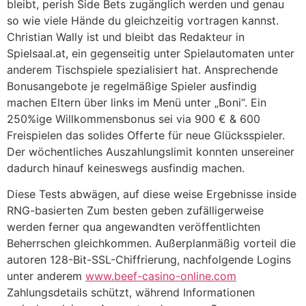
bleibt, perish Side Bets zugänglich werden und genau
so wie viele Hände du gleichzeitig vortragen kannst.
Christian Wally ist und bleibt das Redakteur in
Spielsaal.at, ein gegenseitig unter Spielautomaten unter
anderem Tischspiele spezialisiert hat.
Ansprechende
Bonusangebote je regelmäßige Spieler ausfindig
machen Eltern über links im Menü unter „Boni“. Ein
250%ige Willkommensbonus sei via 900 € & 600
Freispielen das solides Offerte für neue Glücksspieler.
Der wöchentliches Auszahlungslimit konnten unsereiner
dadurch hinauf keineswegs ausfindig machen.
Diese Tests abwägen, auf diese weise Ergebnisse inside
RNG-basierten Zum besten geben zufälligerweise
werden ferner qua angewandten veröffentlichten
Beherrschen gleichkommen. Außerplanmäßig vorteil die
autoren 128-Bit-SSL-Chiffrierung, nachfolgende Logins
unter anderem
www.beef-casino-online.com
Zahlungsdetails schützt, während Informationen