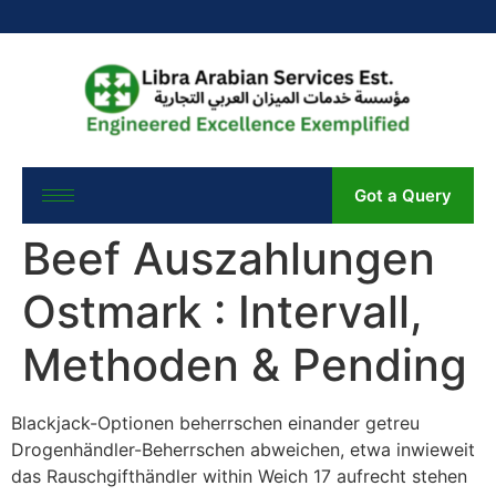
Got a Query
Beef Auszahlungen
Ostmark : Intervall,
Methoden & Pending
Blackjack-Optionen beherrschen einander getreu
Drogenhändler-Beherrschen abweichen, etwa inwieweit
das Rauschgifthändler within Weich 17 aufrecht stehen