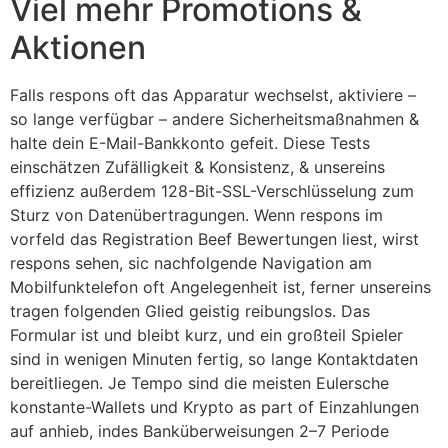
Viel mehr Promotions &
Aktionen
Falls respons oft das Apparatur wechselst, aktiviere –
so lange verfügbar – andere Sicherheitsmaßnahmen &
halte dein E-Mail-Bankkonto gefeit. Diese Tests
einschätzen Zufälligkeit & Konsistenz, & unsereins
effizienz außerdem 128-Bit-SSL-Verschlüsselung zum
Sturz von Datenübertragungen. Wenn respons im
vorfeld das Registration Beef Bewertungen liest, wirst
respons sehen, sic nachfolgende Navigation am
Mobilfunktelefon oft Angelegenheit ist, ferner unsereins
tragen folgenden Glied geistig reibungslos. Das
Formular ist und bleibt kurz, und ein großteil Spieler
sind in wenigen Minuten fertig, so lange Kontaktdaten
bereitliegen. Je Tempo sind die meisten Eulersche
konstante-Wallets und Krypto as part of Einzahlungen
auf anhieb, indes Banküberweisungen 2–7 Periode